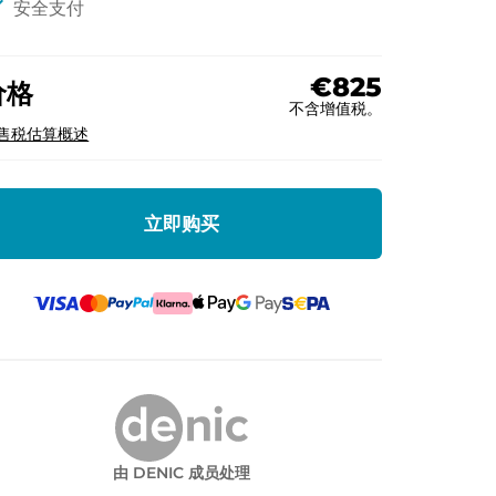
ck
安全支付
€825
价格
不含增值税。
售税估算概述
立即购买
由 DENIC 成员处理