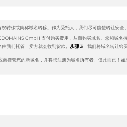
有权转移或简称域名转移。作为受托人，我们尽可能使转让安全
TEDOMAINS GmbH 支付购买费用，从而购买域名。您和域
名由我们托管，卖方就会收到货款。
步骤 3
：我们将域名转让给
应商接管您的新域名，并将您注册为域名所有者。仅此而已！如
 作为支付服务提供商，以提供可用的支付方式，例如：信用卡、PayPal、
a、ApplePay、GooglePay、支付宝或本地供应商。
我们的名称所代表的意义n:
担任
域名托管人
。
行的。只要您及时采取行动，并且您的供应商没有任何问题，一