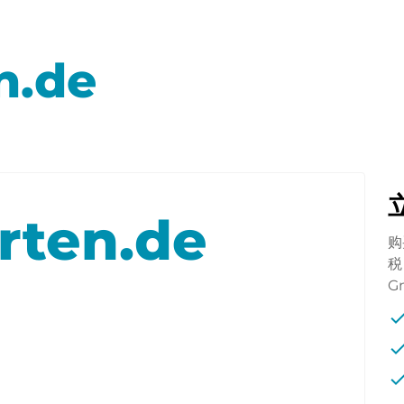
n.de
rten.de
购
税
G
che
che
che