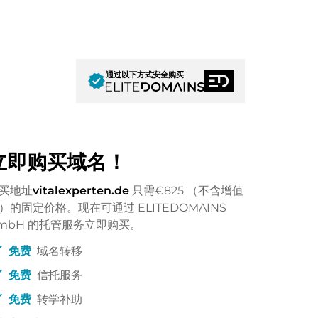
通过以下方式安全购买
verified
立即购买域名！
买地址
vitalexperten.de
只需
€825
（不含增值
）的固定价格。现在可通过 ELITEDOMAINS
mbH 的托管服务立即购买。
ck
免费
域名转移
ck
免费
信托服务
ck
免费
转学补助