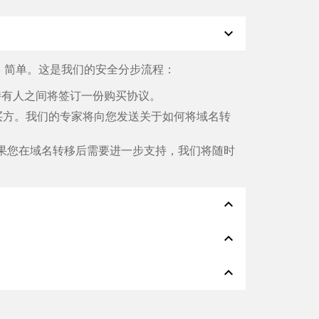
expand_more
、简单。这是我们的安全分步流程：
名持有人之间将签订一份购买协议。
买方。我们的专家将向您发送关于如何将域名转
果您在域名转移后需要进一步支持，我们将随时
expand_less
expand_less
Klarna、ApplePay、GooglePay、
expand_less
切都会在几分钟内完成。