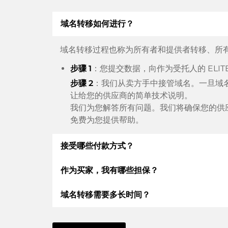
域名转移如何进行？
域名转移过程也称为所有者和提供者转移、所
步骤 1
：您提交数据，向作为受托人的 ELI
步骤 2
：我们从卖方手中接管域名。一旦域
让给您的供应商的简单技术说明。
我们为您解答所有问题。我们将确保您的供
免费为您提供帮助。
接受哪些付款方式？
作为买家，我有哪些担保？
我们使用 SEPA 作为预付费，并使用 STRIPE
支付宝或当地供应商：信用卡、PayPal、Klarn
域名转移需要多长时间？
作为买方，我们始终向您保证以下证券。这就是
根据德国法律，ELITEDOMAINS GmbH 
域名转移到新的提供商是通过自动程序实时进