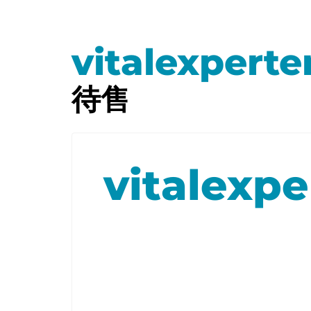
vitalexperte
待售
vitalexpe